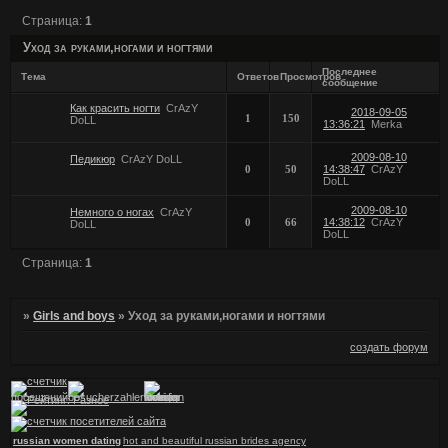
Страница:
1
Уход за руками,ногами и ногтями
Последнее
Тема
Ответов
Просмотров
сообщение
Как красить ногти
CrAzY
2018-09-05
1
150
DoLL
13:36:21
Merka
2009-08-10
Педикюр
CrAzY DoLL
0
50
14:38:47
CrAzY
DoLL
2009-08-10
Немного о ногах
CrAzY
0
66
14:38:12
CrAzY
DoLL
DoLL
Страница:
1
»
Girls and boys
»
Уход за руками,ногами и ногтями
создать форум
russian women dating
hot and beautiful russian brides agency