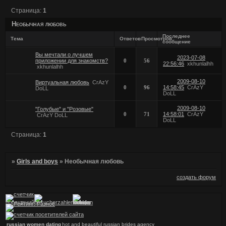
Страница:
1
Необычная любовь
Последнее
Тема
Ответов
Просмотров
сообщение
Вы мечтали о лучшем
2023-07-08
приложении для знакомств?
0
56
22:56:46
xkhunlalhh
xkhunlalhh
2009-08-10
Виртуальная любовь
CrAzY
0
96
14:58:45
CrAzY
DoLL
DoLL
2009-08-10
"Голубые" и "Розовые"
0
71
14:58:01
CrAzY
CrAzY DoLL
DoLL
Страница:
1
»
Girls and boys
»
Необычная любовь
создать форум
russian women dating
hot and beautiful russian brides agency