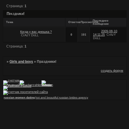
Страница:
1
Праздники!
Последнее
Тема
Ответов
Просмотров
сообщение
2009-08-10
Когда у вас днюшка ?
0
101
14:11:25
CrAzY
CrAzY DoLL
DoLL
Страница:
1
»
Girls and boys
»
Праздники!
создать форум
russian women dating
hot and beautiful russian brides agency