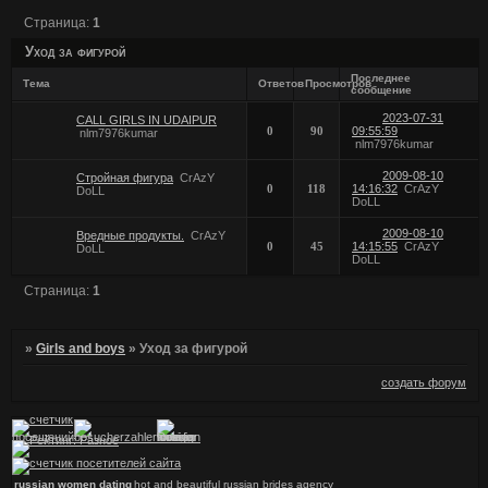
Страница:
1
Уход за фигурой
Последнее
Тема
Ответов
Просмотров
сообщение
2023-07-31
CALL GIRLS IN UDAIPUR
0
90
09:55:59
nlm7976kumar
nlm7976kumar
2009-08-10
Стройная фигура
CrAzY
0
118
14:16:32
CrAzY
DoLL
DoLL
2009-08-10
Вредные продукты.
CrAzY
0
45
14:15:55
CrAzY
DoLL
DoLL
Страница:
1
»
Girls and boys
»
Уход за фигурой
создать форум
russian women dating
hot and beautiful russian brides agency