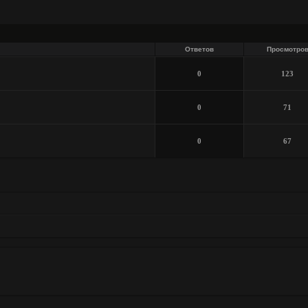
Ответов
Просмотро
0
123
0
71
0
67