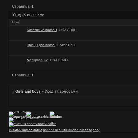
Страница:
1
Уход за волосами
Тема
Блестящие волосы
CrAzY DoLL
Щипцы для волос.
CrAzY DoLL
Мелирование
CrAzY DoLL
Страница:
1
»
Girls and boys
»
Уход за волосами
russian women dating
hot and beautiful russian brides agency