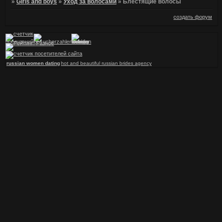
»
Girls and boys
»
Уход за волосами
»
Блестящие волосы
создать форум
russian women dating
hot and beautiful russian brides agency