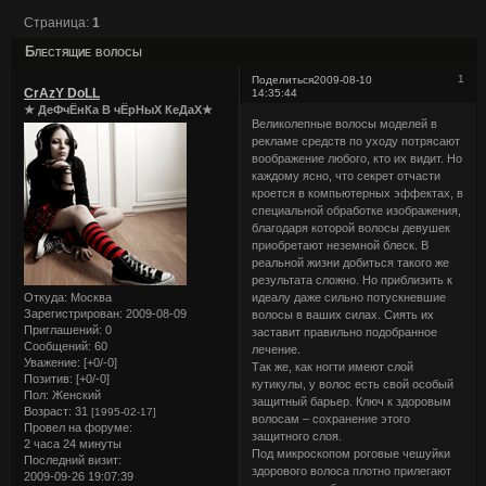
Страница:
1
Блестящие волосы
1
Поделиться
2009-08-10
CrAzY DoLL
14:35:44
★ ДеФчЁнКа В чЁрНыХ КеДаХ★
Великолепные волосы моделей в
рекламе средств по уходу потрясают
воображение любого, кто их видит. Но
каждому ясно, что секрет отчасти
кроется в компьютерных эффектах, в
специальной обработке изображения,
благодаря которой волосы девушек
приобретают неземной блеск. В
реальной жизни добиться такого же
результата сложно. Но приблизить к
Откуда:
Москва
идеалу даже сильно потускневшие
Зарегистрирован
: 2009-08-09
волосы в ваших силах. Сиять их
Приглашений:
0
заставит правильно подобранное
Сообщений:
60
лечение.
Уважение:
[+0/-0]
Так же, как ногти имеют слой
Позитив:
[+0/-0]
кутикулы, у волос есть свой особый
Пол:
Женский
защитный барьер. Ключ к здоровым
Возраст:
31
[1995-02-17]
волосам – сохранение этого
Провел на форуме:
защитного слоя.
2 часа 24 минуты
Под микроскопом роговые чешуйки
Последний визит:
здорового волоса плотно прилегают
2009-09-26 19:07:39