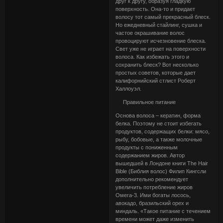
друг к другу, образуя гладкую
поверхность. Она-то и придает
волосу тот самый прекрасный блеск.
Но ежедневный стайлинг, сушка и
частое окрашивание волос
провоцируют исчезновение блеска.
Свет уже не играет на поверхности
волоса. Как избежать этого и
сохранить блеск? Вот несколько
простых советов, которые дает
калифорнийский стлист Роберт
Халлоуэл.
Правильное питание
Основа волоса – кератин, форма
белка. Поэтому не стоит избегать
продуктов, содержащих белки: мясо,
рыбу, бобовые, а также молочные
продукты с пониженным
содержанием жиров. Автор
вышедшей в Лондоне книги The Hair
Bible (Библия волос) Филип Кингсли
дополнительно рекомендует
увеличить потребление жиров
Омега-3. Ими богаты лосось,
авокадо, бразильский орех и
миндаль. «Такое питание с течением
времени может даже изменить