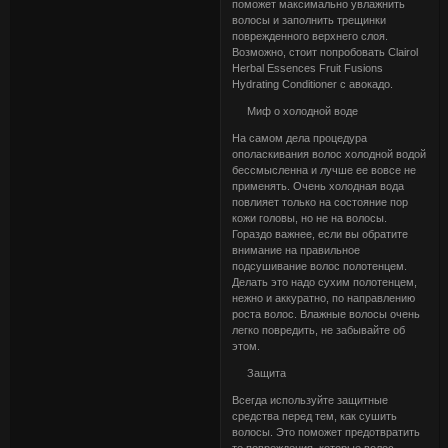
поможет максимально увлажнить
волосы и заполнить трещинки
поврежденного верхнего слоя.
Возможно, стоит попробовать Clairol
Herbal Essences Fruit Fusions
Hydrating Conditioner с авокадо.
Миф о холодной воде
На самом дела процедура
ополаскивания волос холодной водой
бессмысленна и лучше ее вовсе не
применять. Очень холодная вода
повлияет только на состояние пор
кожи головы, но не на волосы.
Гораздо важнее, если вы обратите
внимание на правильное
подсушивание волос полотенцем.
Делать это надо сухим полотенцем,
нежно и аккуратно, по направлению
роста волос. Влажные волосы очень
легко повредить, не забывайте об
этом.
Защита
Всегда используйте защитные
средства перед тем, как сушить
волосы. Это поможет предотвратить