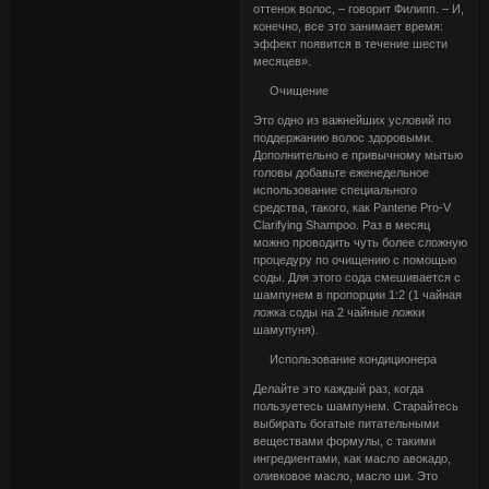
оттенок волос, – говорит Филипп. – И,
конечно, все это занимает время:
эффект появится в течение шести
месяцев».
Очищение
Это одно из важнейших условий по
поддержанию волос здоровыми.
Дополнительно е привычному мытью
головы добавьте еженедельное
использование специального
средства, такого, как Pantene Pro-V
Clarifying Shampoo. Раз в месяц
можно проводить чуть более сложную
процедуру по очищению с помощью
соды. Для этого сода смешивается с
шампунем в пропорции 1:2 (1 чайная
ложка соды на 2 чайные ложки
шамупуня).
Использование кондиционера
Делайте это каждый раз, когда
пользуетесь шампунем. Старайтесь
выбирать богатые питательными
веществами формулы, с такими
ингредиентами, как масло авокадо,
оливковое масло, масло ши. Это