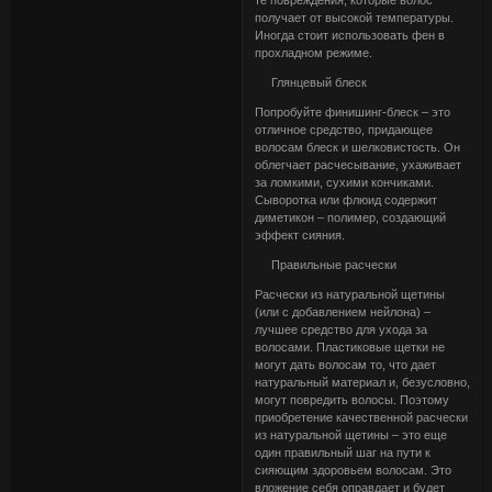
те повреждения, которые волос
получает от высокой температуры.
Иногда стоит использовать фен в
прохладном режиме.
Глянцевый блеск
Попробуйте финишинг-блеск – это
отличное средство, придающее
волосам блеск и шелковистость. Он
облегчает расчесывание, ухаживает
за ломкими, сухими кончиками.
Сыворотка или флюид содержит
диметикон – полимер, создающий
эффект сияния.
Правильные расчески
Расчески из натуральной щетины
(или с добавлением нейлона) –
лучшее средство для ухода за
волосами. Пластиковые щетки не
могут дать волосам то, что дает
натуральный материал и, безусловно,
могут повредить волосы. Поэтому
приобретение качественной расчески
из натуральной щетины – это еще
один правильный шаг на пути к
сияющим здоровьем волосам. Это
вложение себя оправдает и будет