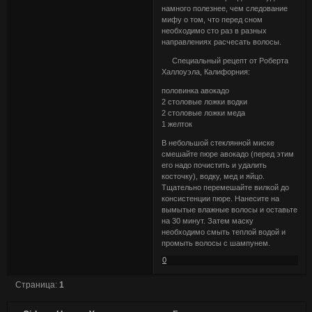
намного полезнее, чем следование
мифу о том, что перед сном
необходимо сто раз в разных
направлениях расчесать волосы.
Специальный рецепт от Роберта
Халлоуэла, Калифорния:
половинка авокадо
2 столовые ложки водки
2 столовые ложки меда
1 желток
В небольшой стеклянной миске
смешайте пюре авокадо (перед этим
его надо почистить и удалить
косточку), водку, мед и яйцо.
Тщательно перемешайте вилкой до
консистенции пюре. Нанесите на
вымытые влажные волосы и оставьте
на 30 минут. Затем маску
необходимо смыть теплой водой и
промыть волосы с шампунем.
0
Страница:
1