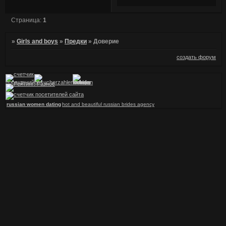
Страница:
1
»
Girls and boys
»
Предки
»
Доверие
создать форум
russian women dating
hot and beautiful russian brides agency