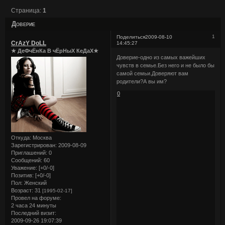
Страница:
1
Доверие
1
Поделиться
2009-08-10
CrAzY DoLL
14:45:27
★ ДеФчЁнКа В чЁрНыХ КеДаХ★
Доверие-одно из самых важейших
чувств в семье.Без него и не было бы
самой семьи.Доверяют вам
родители?А вы им?
0
Откуда:
Москва
Зарегистрирован
: 2009-08-09
Приглашений:
0
Сообщений:
60
Уважение:
[+0/-0]
Позитив:
[+0/-0]
Пол:
Женский
Возраст:
31
[1995-02-17]
Провел на форуме:
2 часа 24 минуты
Последний визит:
2009-09-26 19:07:39