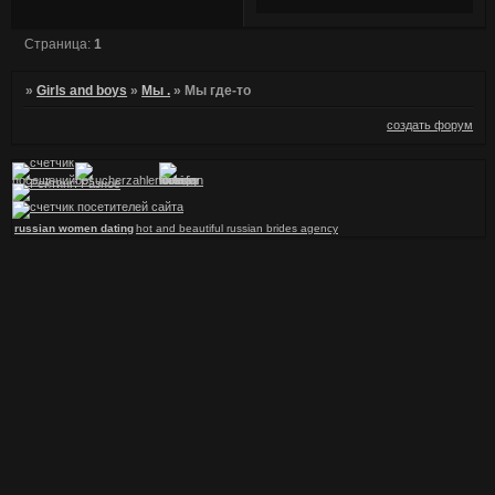
Страница:
1
»
Girls and boys
»
Мы .
»
Мы где-то
создать форум
russian women dating
hot and beautiful russian brides agency