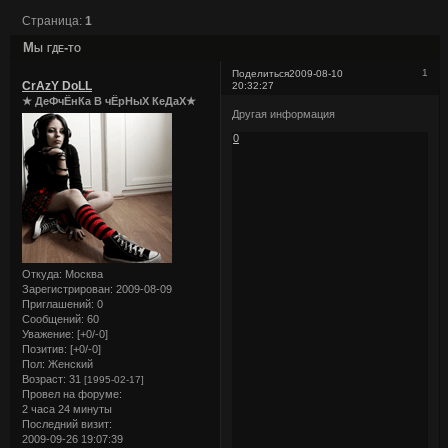
Страница:
1
Мы где-то
1
Поделиться
2009-08-10
CrAzY DoLL
20:32:27
★ ДеФчЁнКа В чЁрНыХ КеДаХ★
Другая информация
0
Откуда:
Москва
Зарегистрирован
: 2009-08-09
Приглашений:
0
Сообщений:
60
Уважение:
[+0/-0]
Позитив:
[+0/-0]
Пол:
Женский
Возраст:
31
[1995-02-17]
Провел на форуме:
2 часа 24 минуты
Последний визит:
2009-09-26 19:07:39