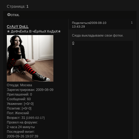
Страница:
1
Фотки.
1
Поделиться
2009-08-10
CrAzY DoLL
13:43:29
★ ДеФчЁнКа В чЁрНыХ КеДаХ★
Сюда выкладываем свои фотки.
0
Откуда:
Москва
Зарегистрирован
: 2009-08-09
Приглашений:
0
Сообщений:
60
Уважение:
[+0/-0]
Позитив:
[+0/-0]
Пол:
Женский
Возраст:
31
[1995-02-17]
Провел на форуме:
2 часа 24 минуты
Последний визит:
2009-09-26 19:07:39