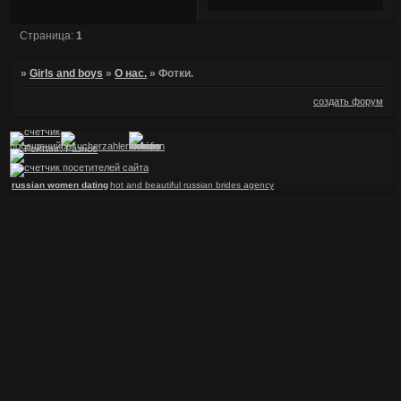
Страница:
1
»
Girls and boys
»
О нас.
»
Фотки.
создать форум
russian women dating
hot and beautiful russian brides agency