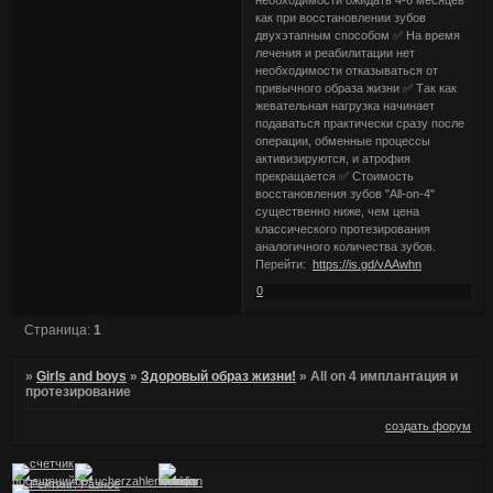
необходимости ожидать 4-6 месяцев
как при восстановлении зубов
двухэтапным способом ✅ На время
лечения и реабилитации нет
необходимости отказываться от
привычного образа жизни ✅ Так как
жевательная нагрузка начинает
подаваться практически сразу после
операции, обменные процессы
активизируются, и атрофия
прекращается ✅ Стоимость
восстановления зубов "All-on-4"
существенно ниже, чем цена
классического протезирования
аналогичного количества зубов.
Перейти:
https://is.gd/vAAwhn
0
Страница:
1
»
Girls and boys
»
Здоровый образ жизни!
»
Аll on 4 имплантация и
протезирование
создать форум