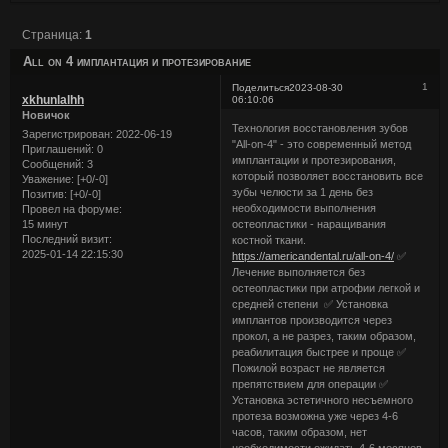
Страница:
1
Аll on 4 имплантация и протезирование
1
Поделиться
2023-08-30
xkhunlalhh
06:10:06
Новичок
Технология восстановления зубов
Зарегистрирован
: 2022-06-19
"All-on-4" - это современный метод
Приглашений:
0
имплантации и протезирования,
Сообщений:
3
который позволяет восстановить все
Уважение:
[+0/-0]
зубы челюсти за 1 день без
Позитив:
[+0/-0]
необходимости выполнения
Провел на форуме:
15 минут
остеопластики - наращивания
Последний визит:
костной ткани.
2025-01-14 22:15:30
https://americandental.ru/all-on-4/
✅
Лечение выполняется без
остеопластики при атрофии легкой и
средней степени ✅ Установка
имплантов производится через
прокол, а не разрез, таким образом,
реабилитация быстрее и проще ✅
Пожилой возраст не является
препятствием для операции ✅
Установка эстетичного несъемного
протеза возможна уже через 4-6
часов, таким образом, нет