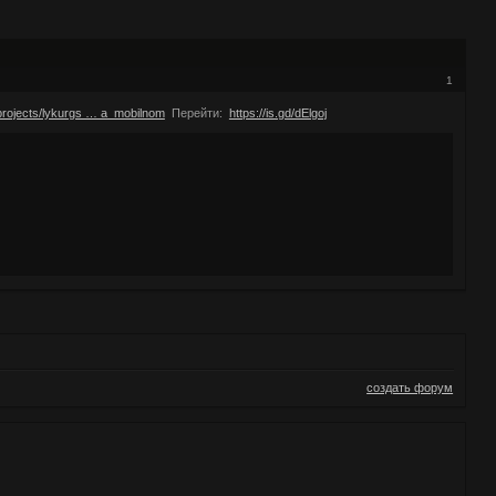
1
/projects/lykurgs … a_mobilnom
Перейти:
https://is.gd/dElgoj
создать форум