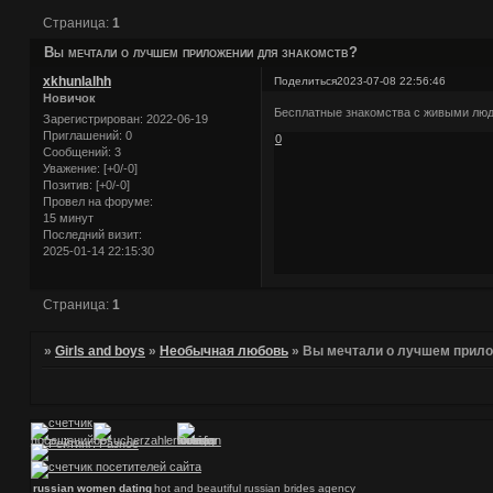
Страница:
1
Вы мечтали о лучшем приложении для знакомств?
xkhunlalhh
Поделиться
2023-07-08 22:56:46
Новичок
Бесплатные знакомства с живыми люд
Зарегистрирован
: 2022-06-19
Приглашений:
0
0
Сообщений:
3
Уважение:
[+0/-0]
Позитив:
[+0/-0]
Провел на форуме:
15 минут
Последний визит:
2025-01-14 22:15:30
Страница:
1
»
Girls and boys
»
Необычная любовь
»
Вы мечтали о лучшем прило
russian women dating
hot and beautiful russian brides agency